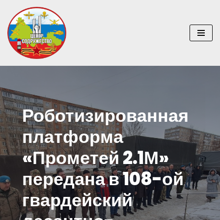
Перейти
к
содержимому
Роботизированная
платформа
«Прометей 2.1М»
передана в 108-ой
гвардейский